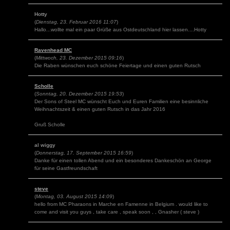
Hotty
(
Dienstag, 23. Februar 2016 11:07
)
Hallo...wollte mal ein paar Grüße aus Ostdeutschland hier lassen....Hotty
Ravenhead MC
(
Mittwoch, 23. Dezember 2015 09:16
)
Die Raben wünschen euch schöne Feiertage und einen guten Rutsch
Scholle
(
Sonntag, 20. Dezember 2015 19:53
)
Der Sons of Steel MC wünscht Euch und Euren Familien eine besinnliche
Weihnachtszeit & einen guten Rutsch in das Jahr 2016
Gruß Scholle
al wiggy
(
Donnerstag, 17. September 2015 16:59
)
Danke für einen tollen Abend und ein besonderes Dankeschön an George
für seine Gastfreundschaft
steve
(
Montag, 03. August 2015 14:09
)
hello from MC Pharaons in Marche en Famenne in Belgium . would like to
come and visit you guys , take care , speak soon , , Gnasher ( steve )