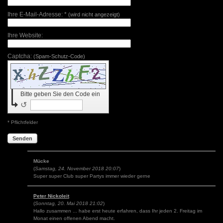
Ihre E-Mail-Adresse: *
(wird nicht angezeigt)
Ihre Website:
Captcha:
(Spam-Schutz-Code)
Bitte geben Sie den Code ein
↺
* Pflichtfelder
Senden
Mücke
(
Samstag, 24. November 2018 20:07
)
Super super Club super Partys immer wieder gerne
Peter Nickoleit
(
Sonntag, 20. Mai 2018 21:02
)
Hallo zusammen ... habe erst heute erfahren, dass Ihr jeden 2. Freitag im
Monat einen offenen Abend macht.