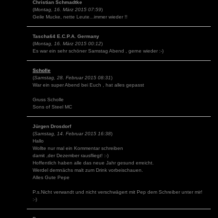
Christian Schmadtke
(
Montag, 16. März 2015 07:59
)
Geile Mucke, nette Leute...immer wieder !!
Tascha64 E.C.P.A. Germany
(
Montag, 16. März 2015 00:12
)
Es war ein sehr schöner Samstag Abend , gerne wieder :-)
Scholle
(
Samstag, 28. Februar 2015 08:31
)
War ein super Abend bei Euch , hat alles gepasst
Gruss Scholle
Sons of Steel MC
Jürgen Drosdorf
(
Samstag, 14. Februar 2015 16:38
)
Hallo
Wollte nur mal ein Kommentar schreiben
damit ,der Dezember rausfliegt! :-)
Hoffentlich haben alle das neue Jahr gesund erreicht.
Werdel demnächs malt zum Drink vorbeischauen.
Alles Gute Pepe
P.s.Nicht verwandt und nicht verschwägert mit Pep dem Schreiber unter mir!
:-)