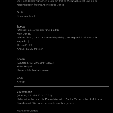
Die Hochdahler wünschen euch ein frohes Weihnachtsfest und einen
reibungslosen Übergang ins neue Jahr!!!!
Gruß
Secretary Joschi
Angus
(
Montag, 15. September 2014 14:11
)
Moin Jungs,
schöne Seite, habt Ihr sauber hingekriegt, wie eigentlich alles was Ihr
anpackt ;-)
Cu am 20.09.
Angus, SSMC Metelen
Knöppi
(
Dienstag, 03. Juni 2014 11:11
)
Hallo, Helge!
Haste schön hin bekommen.
Gruß,
Knöppi
Leuchtmann
(
Montag, 19. Mai 2014 20:21
)
Hallo, wir wollen mal die Ersten hier sein.. Danke für den tollen Auftritt am
Standesamt. Wir haben uns sehr darüber gefreut.
Frank und Claudia