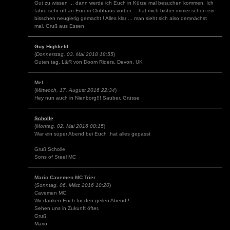
Gut zu wissen ... dann werde ich Euch in Kürze mal besuchen kommen. Ich
fahre sehr oft an Eurem Clubhaus vorbei ... hat mich bisher immer schon ein
bisschen neugierig gemacht ! Alles klar ... man sieht sich also demnächst
mal. Gruß aus Essen
Guy Highfield
(
Donnerstag, 03. Mai 2018 18:55
)
Guten tag, L&R von Doom Riders, Devon, UK
Mel
(
Mittwoch, 17. August 2016 22:34
)
Hey nun auch in Nienborg!!! Sauber. Grüsse
Scholle
(
Montag, 02. Mai 2016 08:15
)
War ein super Abend bei Euch ,hat alles gepasst
Gruß Scholle
Sons of Steel MC
Mario Cavemen MC Trier
(
Sonntag, 06. März 2016 10:20
)
Cavemen MC
Wir danken Euch für den geilen Abend !
Sehen uns in Zukunft öfter.
Gruß
Mario