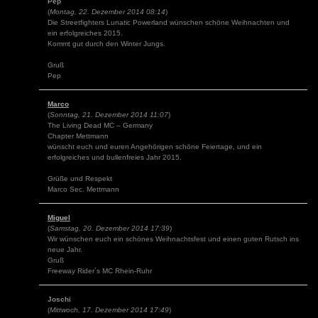
Pep
(
Montag, 22. Dezember 2014 08:14
)
Die Streetfighters Lunatic Powerland wünschen schöne Weihnachten und
ein erfolgreiches 2015.
Kommt gut durch den Winter Jungs.
Gruß
Pep
Marco
(
Sonntag, 21. Dezember 2014 11:07
)
The Living Dead MC – Germany
Chapter Mettmann
wünscht euch und euren Angehörigen schöne Feiertage, und ein
erfolgreiches und bullenfreies Jahr 2015.
Grüße und Respekt
Marco Sec. Mettmann
Miguel
(
Samstag, 20. Dezember 2014 17:39
)
Wir wünschen euch ein schönes Weihnachtsfest und einen guten Rutsch ins
neue Jahr.
Gruß
Freeway Rider´s MC Rhein-Ruhr
Joschi
(
Mittwoch, 17. Dezember 2014 17:49
)